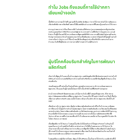
ทำไม Jobs ถึงแอนตี้การใช้ปากกา
เขียนหน้าจอนัก
ทั้งที่จริง ๆ เขาน่าจะเข้าใจดีในฐานะที่เป็นนักคิด นักพัฒนา ว่าการใช้ปากกาช่วยให้ความคิดระบบ
เพิ่มประสิทธิภาพการคิดเชิงสร้างสรรค์ได้ดีและยังมีคนจำนวนมากที่ชื่นชอบคุ้นเคยกับการใช้ปากกา
สาเหตุน่าจะมาจาก 2 เรื่อง เรื่องแรกคือ ในช่วงก่อนที่ iPhone รุ่นแรกจะออกสู่ตลาด มีอุปกรณ์พก
พาส่วนบุคคลเรียกว่า PDA (Personal Digital Assistant) บางทีก็เรียกว่า Organizer แบรนด์
Palm เป็นผู้ริเริ่มและได้รับความนิยมมากที่สุดและยังมี PDA จากแบรนด์อื่นๆส่งเข้าสู่ตลาดด้วยเช่น
กัน (ดูภาพประกอบ) ส่วนใหญ่จะขนาดเท่ากับเครื่องคิดเลขแบบพกพา มีปุ่มกดไม่กี่ปุ่มอยู่ด้านล่าง มี
ปากกาเรียกว่า Stylus เอาไว้จิ้มหน้าจอเพื่อป้อนข้อมูลต่างๆ เครื่อง PDA มีความสามารถในการ
คำนวณ บันทึกชื่อผู้ติดต่อ ตารางงานรวมถึงกำหนดการในปฏิทินต่าง ๆ
ผู้บริโภคคือบริบทสำคัญในการพัฒนา
ผลิตภัณฑ์
เรียกว่าล้ำที่สุดแล้วในตอนนั้น ล้ำจน Apple Inc. เองยังต้องผลิต PDA ชื่อ Newton ออกจำหน่ายในปี
1993 รูปร่างหน้าตาและฟังก์ชันการทำงานคล้ายกับ PDA อื่น ๆ และที่สำคัญที่สุดคือ มี Stylus ด้วย
เช่นเดียวกัน
ประเด็นอยู่ตรงที่ในช่วงนั้นเป็นช่วงที่ Jobs ถูกกดดันจากกรรมการบริหารจนต้องลาออกจาก
Apple Inc. ที่ตนเองเป็นผู้ร่วมก่อตั้ง โดยเขาได้ไปตั้งบริษัทใหม่ที่ชื่อ NeXT Computer
ผ่านไปหลายปี NeXT มียอดขายและแนวโน้มการเติบโตที่ดี ในขณะที่ Apple Inc. ที่ปราศจาก
Jobs กำลังถดถอยขาดทิศทางที่ชัดเจน Apple Inc. ในตอนนั้น (ที่ใหญ่กว่า NeXT มาก) จึงเข้าซื้อหุ้น
เพื่อควบรวมกิจการ NeXT และแต่งตั้งให้ Jobs กลับมาเป็น CEO บริหาร Apple Inc. อีกครั้งในปี
1997
เมื่อกลับมาบริหาร Apple Jobs สั่งยุติการพัฒนาผลิตภัณฑ์หลายตัวที่ไม่เป็นไปตามแนวคิดของ
เขา ที่ก่อนหน้านั้นผู้บริหารส่วนใหญ่ของ Apple ต้องการจะผลิตภัณฑ์แบบเปิดและเป็นที่นิยมของ
ตลาด ส่วน Jobs ต้องการพัฒนาผลิตภัณฑ์แบบปิด โดดเด่นและแตกต่าง ความขัดแย้งนี้เป็นสาเหตุ
ส่วนหนึ่งที่ทำให้เขาลาออก แน่นอนว่าการยุติโปรเจคต่าง ๆ ครั้งนั้น รวมถึง Newton PDA ที่มี
Stylus คล้ายแบรนด์อื่น ๆ กลาดเกลื่อนทั่วไปในท้องตลาด และนี่อาจเป็นเหตุผลที่ทำไม Jobs ถึง
ไม่ชอบ Stylus เอาซะเลย
เรื่องที่สองคือ การใช้ Stylus ในขณะนั้นเทียบไม่ได้เลยกับการใช้ Apple Pencil ในปัจจุบันนี้
ระยะนั้นแรก ๆ หน้าจอยังไม่เป็นสี User Interface ไม่ได้ลื่นไหลสวยงาม การใช้ Stylus จึง
เป็นการกด ๆ จิ้ม ๆ ลงไปที่จอมากกว่าการเขียน มากที่สุดที่ทำได้คือการเขียนทีละตัวในช่องใหญ่ ๆ
ที่กำหนดให้ แล้วระบบจะตรวจสอบและจดจำเพื่อแปลงเป็นตัวอักษรทีละตัวแล้วรวมเป็นคำที่
ต้องการจะบันทึก ระบบนี้เรียกว่า Graffiti (Palm)
ในขณะที่ระบบปฏิบัติการที่ Jobs พัฒนาให้กับ iPhone นั้นเป็นการใช้ OS X (แบบเดียวกับที่ใช้