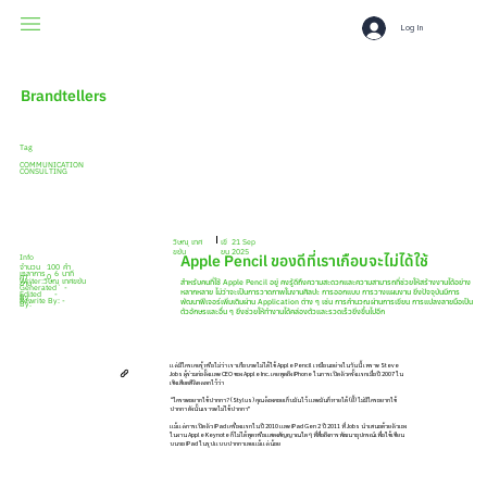
Log In
Brandtellers
Tag
COMMUNICATION
CONSULTING
เขี
21 Sep
วิษณุ เทศ
ยน
2025
ขยัน
Apple Pencil ของดีที่เราเกือบจะไม่ได้ใช้
Info
100
คำ
จำนวน
เวลาการ
6
นาที
0
คำ
Writer:
วิษณุ เทศขยัน
สำหรับคนที่ใช้ Apple Pencil อยู่ คงรู้ดีถึงความสะดวกและความสามารถที่ช่วยให้สร้างงานได้อย่าง
อ่าน
Generated
-
หลากหลาย ไม่ว่าจะเป็นการวาดภาพในงานศิลปะ การออกแบบ การวางแผนงาน ยิ่งปัจจุบันมีการ
Edited
-
By:
Rewrite By: -
พัฒนาฟีเจอร์เพิ่มเติมผ่าน Application ต่าง ๆ เช่น การคำนวณผ่านการเขียน การแปลงลายมือเป็น
By:
ตัวอักษรและอื่น ๆ ยิ่งช่วยให้ทำงานได้คล่องตัวและรวดเร็วยิ่งขึ้นไปอีก
แต่มีใครเคยรู้หรือไม่ว่า เราเกือบจะไม่ได้ใช้ Apple Pencil เหมือนอย่างในวันนี้ เพราะ Steve
Jobs ผู้ร่วมก่อตั้งและ CEO ของ Apple Inc. เคยพูดถึง iPhone ในการเปิดตัวครั้งแรกเมื่อปี 2007 ใน
เชิงเสียดสีติดตลกไว้ว่า
“ใครจะอยากใช้ปากกา? (Stylus) คุณต้องคอยเก็บมันไว้ และมันก็หายได้ (ยี้) ไม่มีใครอยากใช้
ปากกา ดังนั้นเราจะไม่ใช้ปากกา”
แม้แต่การเปิดตัว iPad เครื่องแรกในปี 2010 และ iPad Gen 2 ปี 2011 ที่ Jobs นำเสนอด้วยตัวเอง
ในงาน Apple Keynote ก็ไม่ได้พูดหรือแสดงสัญญาณใด ๆ ที่สื่อถึงการพัฒนาอุปกรณ์เพื่อใช้เขียน
บนจอ iPad ในรูปแบบปากกาเลยแม้แต่น้อย