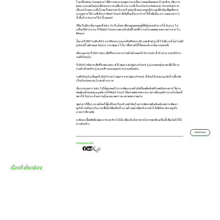
ในเครื่อง Mac Computer) ที่มีความสามารถสูงกว่ามากทั้งความละเอียดของหน้าจอ สี กราฟิก การ
ออกแบบและไอคอนที่สวยงาม การเคลื่อนไหวแบบที่เป็นนวัตกรรม Natural-Scrolling (การ
เลื่อนหน้าจอแบบลื่นไหลเป็นธรรมชาติจากเร็วค่อยๆช้าลงจนหยุดนิ่ง) และที่สำคัญที่สุดคือการ
ควบคุมการใช้งานที่เรียกว่า Multi-Touch ที่เกิดขึ้นครั้งแรก (การใช้นิ้วมือตั้งแต่ 1 และมากกว่า 1
นิ้วขึ้นไป เช่น การใช้ 2 นิ้วซูมจอ)
นี่จึงเป็นอีกหนึ่งเหตุผลที่ Jobs จำเป็นต้องเปลี่ยนมุมมองของผู้ที่ยังคุ้นเคยกับการใช้ Stylus ใน
เครื่อง PDA ต่าง ๆ มาใช้ Multi-Touch และเทคโนโลยีใหม่ที่ก้าวหน้าและสะดวกสบายกว่ามาก ใน
iPhone
ตั้งแต่ปี 2007 จนถึง 2011 จาก iPhone รุ่นแรกถึง iPhone 4S และ iPad รุ่นที่ 2 ไม่มีแนวโน้มว่าจะมี
อุปกรณ์ในลักษณะ Stylus จาก Apple ให้เรามีโอกาสได้ใช้เลยแม้แต่น้อย จนกระทั่ง
เดือนตุลาคม ปี 2011 Jobs เสียชีวิตจากการป่วยด้วยโรคมะเร็ง Tim Cook เข้ารับตำแหน่ง CEO มา
จนถึงปัจจุบัน
ปี 2015 (หลังการเสียชีวิตของ Jobs 4 ปี) Apple ส่ง Apple Pencil รุ่นแรกออกสู่ตลาดเพื่อใช้งาน
ร่วมกับ iPad Pro รุ่นแรกที่วางแผนออกจำหน่ายพร้อมกัน
จนถึงปัจจุบัน (ข้อมูลปี 2023) คาดว่า Apple ขาย Apple Pencil ทั่วโลกได้ประมาณ 50 ล้านชิ้น คิด
เป็นเงินประมาณ 2 แสนล้านบาท
นี่อาจบ่งบอกว่า Jobs ไม่ได้ถูกเสมอไป การพัฒนาเทคโนโลยีต้องสัมพันธ์กับพฤติกรรมการใช้งาน
ของผู้คนด้วยเสมอ มนุษย์อาจใช้ Multi-Touch ได้อย่างสะดวกสบาย แต่อาจมีมนุษย์จำนวนไม่น้อยที่
ชอบใช้ Stylus ด้วยความคุ้นเคยและความเหมาะสมบางอย่าง
พูดง่าย ๆ ก็คือ แบรนด์ต้องใช้ผู้บริโภคเป็นบริบทสำคัญในการพัฒนาผลิตภัณฑ์และการพัฒนา
ธุรกิจไปพร้อม ๆ กัน การเชื่อมั่นวิสัยทัศน์ในบางด้านอย่างมีอคติ อาจทำให้เสียโอกาสทางธุรกิจ
มากกว่าที่คาดคิด
มาถึงตรงนี้อดคิดถึง Apple Vison Pro ไม่ได้เหมือนกัน โอกาสหน้าอาจจะเขียนเรื่องนี้เพิ่มเติมให้ได้
อ่านกันครับ
กลับด้านบน
แบ่งปันบทความนี้
เรื่องที่เกี่ยวข้อง