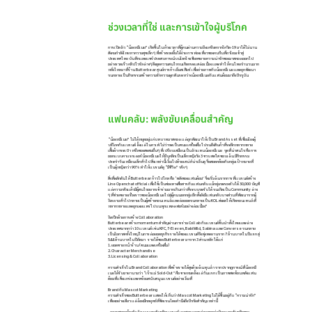
ช่วงเวลาที่ใช่ และการเข้าใจผู้บริโภค
การเปิดตัว “น้องหมีเนย” เกิดขึ้นในห้วงเวลาที่ผู้คนผ่านความตึงเครียดจากโควิด-19 มาได้ไม่นาน
สังคมกำลังโหยหาความสุขเล็ก ๆ ที่สร้างรอยยิ้มได้ง่าย การท่องเที่ยวของคนจีนที่ถาโถมเข้าสู่
ประเทศไทย บันทึกและแชร์ประสบการณ์บนโลกโซเชียลขยายความน่ารักของมาสคอตออกไป
อย่างรวดเร็ว คลิปไวรัลต่างๆ ดึงดูดความสนใจจนเกิดกระแสต่อเนื่อง และทำให้คนไทยจำนวนมาก
หลั่งไหลมาที่ร้าน Butterbear ศูนย์การค้า เอ็มสเฟียร์ เพื่อถ่ายภาพกับน้องหมีเนย และถูกพัฒนา
จนกลายเป็นกิจกรรมสร้างความรักความผูกพันระหว่างน้องหมีเนยกับแฟนด้อมมาถึงปัจจุบัน
แฟนคลับ: พลังขับเคลื่อนสำคัญ
“น้องหมีเนย” ไม่ได้หยุดอยู่แค่บทบาทมาสคอต แต่ถูกพัฒนาให้เป็น Brand Asset ที่เชื่อมโยงผู้
บริโภคกับแบรนด์ ตั้งแต่ในคาเฟ่ ไม่ว่าจะเป็นขนม เครื่องดื่ม ไปจนถึงสินค้าที่ระลึกหลากหลาย
เสื้อผ้า กระเป๋า หรือของสะสมอื่นๆ ที่เปรียบเสมือนเป็นตัวแทนน้องหมีเนย จุดที่น่าสนใจ คือ การ
ออกแบบคาแรกเตอร์น้องหมีเนยให้มีบุคลิกเป็นเด็กหญิงวัย 3 ขวบ สดใส ชอบเต้น มีกิจกรรม
ประจำวันเหมือนเด็กทั่วไป สิ่งเหล่านี้เต็มไปด้วยเสน่ห์น่าเอ็นดู ซึ่งสอดคล้องกับกลุ่มเป้าหมายที่
เป็นผู้หญิงกว่า 90% ทำให้แบรนด์ดู “มีชีวิต” จริง ๆ
สิ่งที่ผลักดันให้ Butterbear ก้าวไปไกล คือ ‘พลังของแฟนด้อม’ ซึ่งเริ่มต้นจากการที่แบรนด์สร้าง
Line Openchat official เพื่อใช้เป็นช่องทางสื่อสารกับแฟนคลับ แม้กลุ่มจะรองรับได้ 30,000 บัญชี
แต่ความจริงแล้วมีผู้สนใจอยากเข้าร่วมมากเกินกว่าที่ระบบจะรับได้ จนเกิดเป็น Community ต่าง
ๆ ที่ช่วยขยายเรื่องราวของน้องหมีเนยไปสู่ผู้คนนอกกลุ่ม อีกทั้งยังมีแฟนคลับบางส่วนที่พัฒนาจากผู้
ติดตามทั่วไป กลายเป็นผู้สร้างคอนเทนต์และต่อยอดจนกลายเป็น KOL ส่งผลให้เกิดคอนเทนต์ที่
หลากหลายและถูกเผยแพร่ไปบนทุกแพลตฟอร์มอย่างต่อเนื่อง”
ติดปีกด้วยการสร้าง Collaboration
Butterbear สร้าง momentum สำคัญผ่านการร่วม Collab กับแบรนด์ชั้นนำทั้งไทยและต่าง
ประเทศมากกว่า 10 แบรนด์ เช่น KFC, 7-Eleven, Babi Mild, Sabina และ Converse จนกลาย
เป็นโอกาสครั้งใหญ่ในการต่อยอดธุรกิจ รายได้ของแบรนด์จึงพุ่งทะยานจาก 7 ล้านบาทในปีแรก สู่
544 ล้านบาทในปีถัดมา รายได้ของ Butterbear มาจาก 3 ส่วนหลัก ได้แก่
1. ยอดขายหน้าร้าน (ขนมและเครื่องดื่ม)
2. Character Merchandise
3. Licensing & Collaboration
ความสำเร็จใน Brand Collaboration ที่สร้างรายได้สูงด้วยต้นทุนต่ำ จากปรากฏการณ์ที่น้องหมี
เนยได้รับฉายานามว่า “เจ้าแม่ Sold-Out " คือ ขายหมดตั้งแต่วันแรก เป็นภาพสะท้อนพลังแฟน
ด้อมที่แข็งแกร่งและพร้อมสนับสนุนแบรนด์อย่างเต็มที่
Brand กับ Mascot Marketing
ความสำเร็จของ Butterbear แสดงให้เห็นว่า Mascot Marketing ไม่ได้ขึ้นอยู่กับ “ความน่ารัก”
เพียงอย่างเดียว แต่ต้องมีกลยุทธ์ที่ชัดเจน โดยคำนึงถึงปัจจัยสำคัญเหล่านี้
- ความสอดคล้องกับตัวตนและพันธกิจแบรนด์ : มาสคอตควรถ่ายทอดค่านิยมและพันธกิจของ