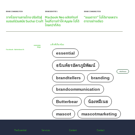
BRAND COMMUNICATION
BRAND IDENTITIES
BRAND COMMUNICATION
จากโรงงานลายไทย ปรับตัวสู่
Macbook Neo ผลิตภัณฑ์
“ขนมดารา” ไม่ได้ขายเพราะ
แบรนด์ร่วมสมัย Suchai Craft
ใหม่ที่อาจทำให้ Apple ไปได้
ดาราอย่างเดียว
ไกลกว่าที่คิด
แท็กที่เกี่ยวข้อง
ขอขอบคุณ
ข้อมูล
Facebook : Butterbear.th
essential
ธนินท์ธรอัครภูมิพัฒน์
กลับด้านบน
brandtellers
branding
brandcommunication
Butterbear
น้องหมีเนย
mascot
mascotmarketing
The Essential
Services
Content
Contact