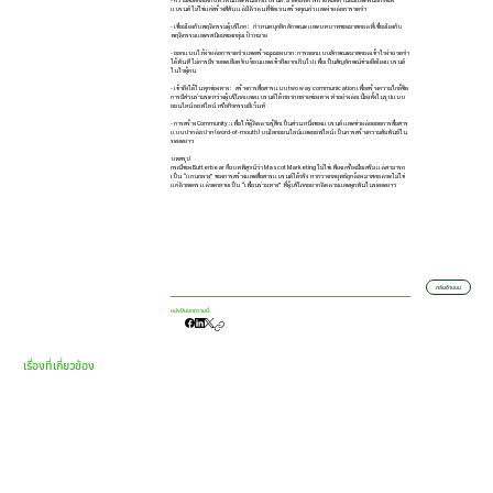
แบรนด์ ไม่ใช่แค่สร้างสีสัน แต่มีตัวตนที่ชัดเจน สร้างคุณค่า และง่ายต่อการจดจำ
- เชื่อมโยงกับพฤติกรรมผู้บริโภค : กำหนดบุคลิก ลักษณะ และบทบาทของมาสคอตที่เชื่อมโยงกับ
พฤติกรรมและรสนิยมของกลุ่มเป้าหมาย
- ออกแบบให้ง่ายต่อการจดจำและสร้างมุมมองบวก : การออกแบบลักษณะมาสคอตเข้าใจง่าย จดจำ
ได้ทันที ไม่ควรมีรายละเอียดซับซ้อนและเข้าถึงยากเกินไป เพื่อเป็นสัญลักษณ์ช่วยยึดโยงแบรนด์
ในใจผู้คน
- เข้าถึงได้ในทุกช่องทาง : สร้างการสื่อสารแบบ two way communication เพื่อสร้างความใกล้ชิด
การมีส่วนร่วมระหว่างผู้บริโภคและแบรนด์ได้หลากหลายช่องทาง ทำอย่างต่อเนื่องทั้งในรูปแบบ
ออนไลน์ ออฟไลน์ หรือกิจกรรมอีเว้นท์
- การสร้าง Community : เพื่อให้ผู้ติดตามรู้สึกเป็นส่วนหนึ่งของแบรนด์ และช่วยต่อยอดการสื่อสาร
แบบปากต่อปาก (word-of-mouth) บนโลกออนไลน์และออฟไลน์ เป็นการสร้างความสัมพันธ์ใน
ระยะยาว
บทสรุป
กรณีของ Butterbear คือบทพิสูจน์ว่า Mascot Marketing ไม่ใช่เพียงเครื่องมือเสริม แต่สามารถ
เป็น “แกนกลาง” ของการสร้างและสื่อสารแบรนด์ได้จริง หากวางกลยุทธ์ถูกต้อง มาสคอตจะไม่ใช่
แค่ตัวละคร แต่จะกลายเป็น “เพื่อนร่วมทาง” ที่ผู้บริโภคอยากติดตามและผูกพันในระยะยาว
กลับด้านบน
แบ่งปันบทความนี้
เรื่องที่เกี่ยวข้อง