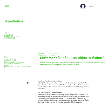
Log In
Brandtellers
Tag
BRANDING
COMMUNICATION
CONSULTING
เขี
26 Sep
ธนินท์ธร
ยน
2025
อัครภูมิพัฒน์
Butterbear ขับเคลื่อนแบรนด์ด้วย “แฟนด้อม”
Info
816
คำ
จำนวน
เวลาการ
5
นาที
คำ
Writer:
ธนินท์ธร อัครภูมิพัฒน์
ภายใต้ความน่ารัก สุด Cute ของน้องหมีเนย คือพลังของแฟนด้อมที่เชื่อมแบรนด์กับแฟนคลับ มาร่วม
อ่าน
Generated
ChatGPT
ถอดรหัสความสำเร็จปรากฎการณ์ “Butterbear” ด้วยกัน
Edited
-
By:
Rewrite By: ChatGPT / วิษณุ เทศขยัน
By:
Butterbear ขับเคลื่อนแบรนด์ด้วยแฟนด้อม
ในโลกที่ผู้บริโภคเต็มไปด้วยทางเลือก การสร้างแบรนด์ให้โดดเด่นไม่ใช่แค่เรื่องของโลโก้หรือ
สโลแกนอีกต่อไป แต่คือการสร้าง “ความรู้สึก” Butterbear คือกรณีศึกษาที่น่าจับตามอง เมื่อ
“น้องหมีเนย” ไม่ได้เป็นแค่มาสคอตน่ารัก แต่กลายเป็นหัวใจของแบรนด์ที่เชื่อมโยงผู้คนเข้าด้วย
กันอย่างลึกซึ้ง
จาก “ตัวแทนแบรนด์” สู่ “สื่อเชื่อมความรู้สึก”
มาสคอตอาจไม่ใช่สิ่งใหม่ในโลกการตลาด แต่ Butterbear ได้พิสูจน์แล้วว่า หากออกแบบให้
สอดคล้องกับตัวตนของแบรนด์ มาสคอตสามารถก้าวข้ามจากการเป็นเพียง “ภาพประกอบ” ไปสู่
การเป็นสื่อกลางที่ถ่ายทอดอารมณ์และประสบการณ์ร่วมได้อย่างแท้จริง “น้องหมีเนย” ถูก
ออกแบบให้เข้าถึงง่าย เป็นมิตรกับทุกเพศทุกวัย และสามารถถ่ายทอดคุณค่าของแบรนด์ได้โดยไม่
ต้องใช้คำพูด ใช้เพียง “ภาษากาย” ที่เป็นภาษาสากลและเข้าใจได้ในทุกวัฒนธรรม